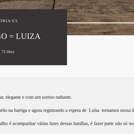
ORIA/ES
O = LUIZA
72
likes
r, elegante e com um sorriso radiante.
lo na barriga e agora registrando a espera de Luísa tornamos nossa li
lho é acompanhar várias fases dessas famílias, é fazer parte não só n