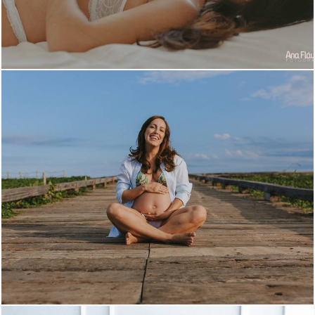
2373
77
2449
72